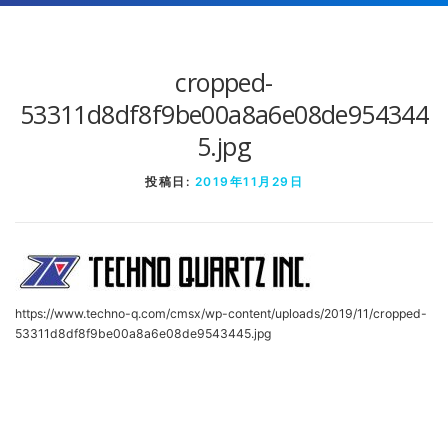
cropped-
53311d8df8f9be00a8a6e08de954344
5.jpg
投稿日:
2019年11月29日
https://www.techno-q.com/cmsx/wp-content/uploads/2019/11/cropped-
53311d8df8f9be00a8a6e08de9543445.jpg