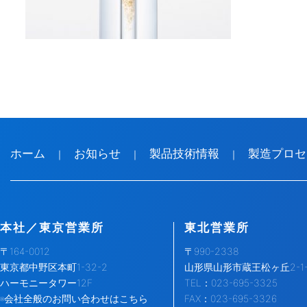
ホーム
お知らせ
製品技術情報
製造プロセ
｜
｜
｜
本社／東京営業所
東北営業所
〒164-0012
〒990-2338
東京都中野区本町1-32-2
山形県山形市蔵王松ヶ丘2-1-
ハーモニータワー12F
TEL：023-695-3325
※会社全般のお問い合わせはこちら
FAX：023-695-3326