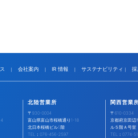
ス
会社案内
IR 情報
サステナビリティ
採
｜
｜
｜
｜
北陸営業所
関西営業
〒930-0004
〒610-0334
4
富山県富山市桜橋通り1-18
京都府京田辺市
北日本桜橋ビル5階
ル５階Ａ号室
TEL：076-456-2597
TEL：0774-51