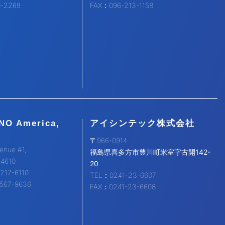
0-2269
FAX：096-213-1158
NO America,
アイシンテック株式会社
〒966-0914
enue #1,
福島県喜多方市豊川町米室字古開142-
94610
20
217-6110
TEL：0241-23-6607
567-9636
FAX：0241-23-6608