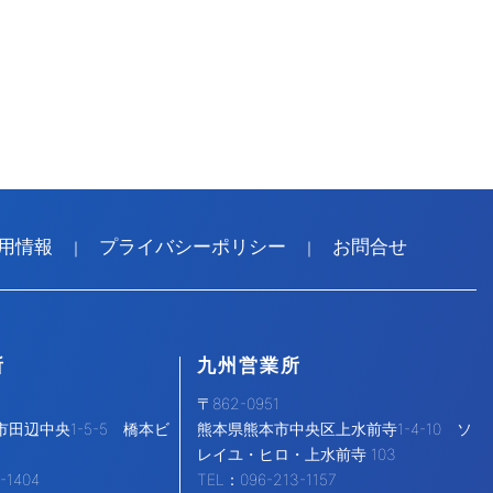
用情報
プライバシーポリシー
お問合せ
｜
｜
所
九州営業所
〒862-0951
田辺中央1-5-5 橋本ビ
熊本県熊本市中央区上水前寺1-4-10 ソ
レイユ・ヒロ・上水前寺 103
-1404
TEL：096-213-1157