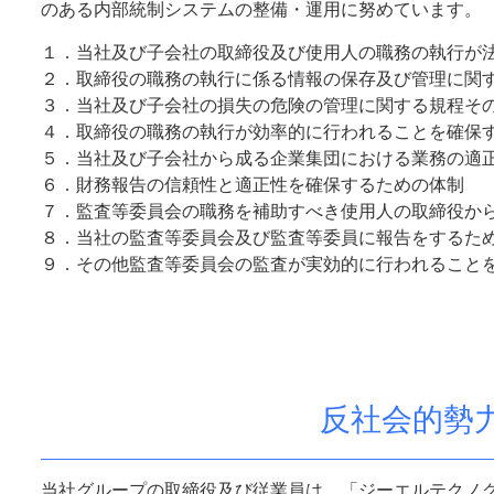
のある内部統制システムの整備・運用に努めています。
１．当社及び子会社の取締役及び使用人の職務の執行が
２．取締役の職務の執行に係る情報の保存及び管理に関
３．当社及び子会社の損失の危険の管理に関する規程そ
４．取締役の職務の執行が効率的に行われることを確保
５．当社及び子会社から成る企業集団における業務の適
６．財務報告の信頼性と適正性を確保するための体制
７．監査等委員会の職務を補助すべき使用人の取締役か
８．当社の監査等委員会及び監査等委員に報告をする
９．その他監査等委員会の監査が実効的に行われること
反社会的勢
当社グループの取締役及び従業員は、「
ジーエルテクノ