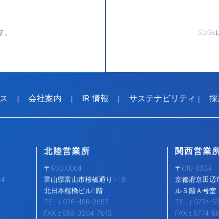
す。
SDGs
ス
会社案内
IR 情報
サステナビリティ
採
｜
｜
｜
｜
北陸営業所
関西営業
〒930-0004
〒610-0334
4
富山県富山市桜橋通り1-18
京都府京田辺市
北日本桜橋ビル5階
ル５階Ａ号室
TEL：076-456-2597
TEL：0774-51
FAX：050-3204-7013
FAX：0774-8