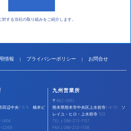
に対する当社の取り組みをご紹介します。
用情報
プライバシーポリシー
お問合せ
｜
｜
所
九州営業所
〒862-0951
田辺中央1-5-5 橋本ビ
熊本県熊本市中央区上水前寺1-4-10 ソ
レイユ・ヒロ・上水前寺 103
-1404
TEL：096-213-1157
0-2269
FAX：096-213-1158