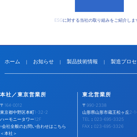
ESG
に対する当社の取り組みをご紹介しま
ホーム
お知らせ
製品技術情報
製造プロセ
｜
｜
｜
本社／東京営業所
東北営業所
〒164-0012
〒990-2338
東京都中野区本町1-32-2
山形県山形市蔵王松ヶ丘2-1-
ハーモニータワー12F
TEL：023-695-3325
※会社全般のお問い合わせはこちら
FAX：023-695-3326
＜本社＞