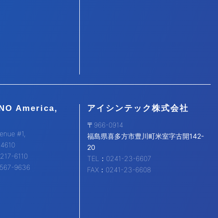
NO America,
アイシンテック株式会社
〒966-0914
enue #1,
福島県喜多方市豊川町米室字古開142-
94610
20
217-6110
TEL：0241-23-6607
567-9636
FAX：0241-23-6608