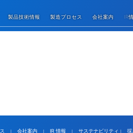
製品技術情報
製造プロセス
会社案内
IR
ス
会社案内
IR 情報
サステナビリティ
採
｜
｜
｜
｜