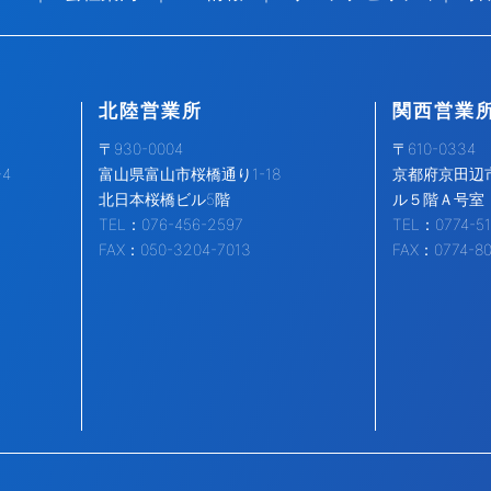
北陸営業所
関西営業
〒930-0004
〒610-0334
4
富山県富山市桜橋通り1-18
京都府京田辺市
北日本桜橋ビル5階
ル５階Ａ号室
TEL：076-456-2597
TEL：0774-51
FAX：050-3204-7013
FAX：0774-8