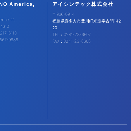
NO America,
アイシンテック株式会社
〒966-0914
enue #1,
福島県喜多方市豊川町米室字古開142-
94610
20
217-6110
TEL：0241-23-6607
567-9636
FAX：0241-23-6608