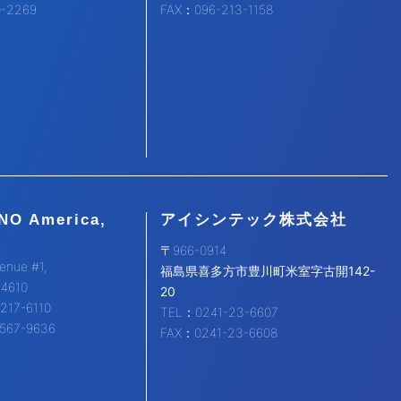
0-2269
FAX：096-213-1158
NO America,
アイシンテック株式会社
〒966-0914
enue #1,
福島県喜多方市豊川町米室字古開142-
94610
20
217-6110
TEL：0241-23-6607
567-9636
FAX：0241-23-6608