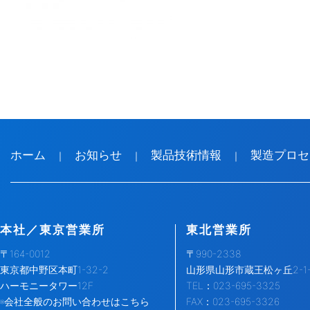
ホーム
お知らせ
製品技術情報
製造プロセ
｜
｜
｜
本社／東京営業所
東北営業所
〒164-0012
〒990-2338
東京都中野区本町1-32-2
山形県山形市蔵王松ヶ丘2-1-
ハーモニータワー12F
TEL：023-695-3325
※会社全般のお問い合わせはこちら
FAX：023-695-3326