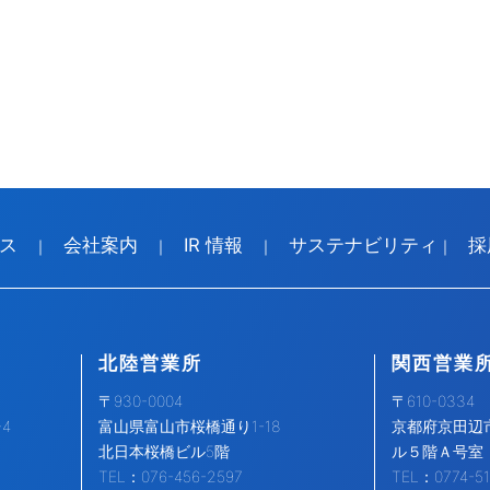
ス
会社案内
IR 情報
サステナビリティ
採
｜
｜
｜
｜
北陸営業所
関西営業
〒930-0004
〒610-0334
4
富山県富山市桜橋通り1-18
京都府京田辺市
北日本桜橋ビル5階
ル５階Ａ号室
TEL：076-456-2597
TEL：0774-51