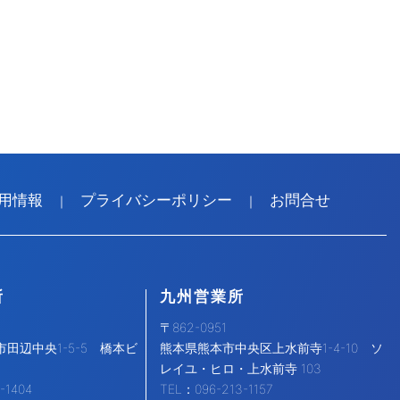
用情報
プライバシーポリシー
お問合せ
｜
｜
所
九州営業所
〒862-0951
田辺中央1-5-5 橋本ビ
熊本県熊本市中央区上水前寺1-4-10 ソ
レイユ・ヒロ・上水前寺 103
-1404
TEL：096-213-1157